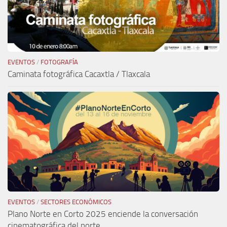
EVENTOS
/
FOTOGRAFÍA
Caminata fotográfica Cacaxtla / Tlaxcala
EVENTOS
/
SECTORES ECONÓMICOS
Plano Norte en Corto 2025 enciende la conversación
cinematográfica del norte