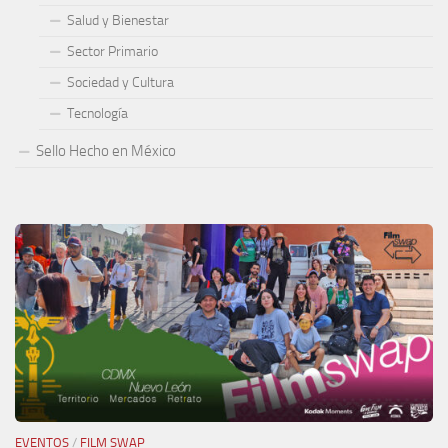
Salud y Bienestar
Sector Primario
Sociedad y Cultura
Tecnología
Sello Hecho en México
EVENTOS
/
FILM SWAP