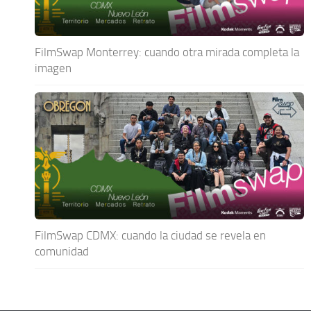
FilmSwap Monterrey: cuando otra mirada completa la
imagen
FilmSwap CDMX: cuando la ciudad se revela en
comunidad