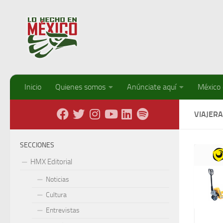
Debajo del contenido
Inicio
Quienes somos
Anúnciate aquí
México
VIAJER
SECCIONES
HMX Editorial
Noticias
Cultura
Entrevistas