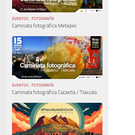
EVENTOS
/
FOTOGRAFÍA
Caminata fotográfica Metepec
EVENTOS
/
FOTOGRAFÍA
Caminata fotográfica Cacaxtla / Tlaxcala