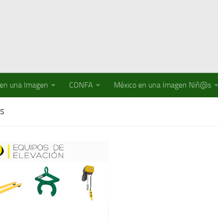
 en una Imagen
CONFA
México en una Imagen Niñ@s
AS