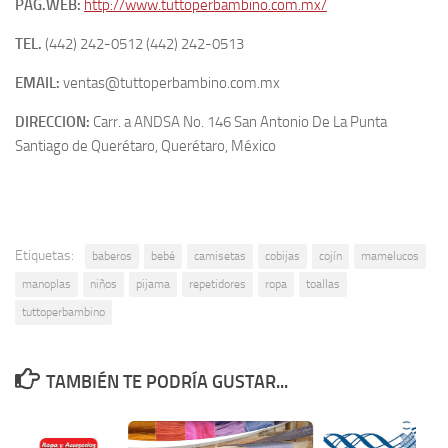
PAG.WEB:
http://www.tuttoperbambino.com.mx/
TEL.
(442) 242-0512 (442) 242-0513
EMAIL:
ventas@tuttoperbambino.com.mx
DIRECCION:
Carr. a ANDSA No. 146 San Antonio De La Punta
Santiago de Querétaro, Querétaro, México
Etiquetas:
baberos
bebé
camisetas
cobijas
cojín
mamelucos
manoplas
niños
pijama
repetidores
ropa
toallas
tuttoperbambino
TAMBIÉN TE PODRÍA GUSTAR...