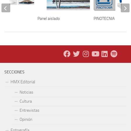
Panel aislado
PINOTECNIA
MO
SECCIONES
HMX Editorial
Noticias
Cultura
Entrevistas
Opinión
Fotografía