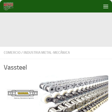
Debajo del contenido
COMERCIO
/
INDUSTRIA METAL-MECÁNICA
Vassteel