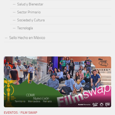
Salud y Bienestar
Sector Primario
Sociedad y Cultura
Tecnología
Sello Hecho en México
EVENTOS
/
FILM SWAP