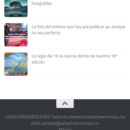
fotografíes
La foto del estreno que hay que publicar ya, aunque
no sea perfecta
La regla del 16: la ciencia detrás de nuestra 16ª
edición
LOHECHOENMEXICO.MX Todos los derechos lohechoenmexico.mx
2026 contacto@lohechoenmexico.mx
México