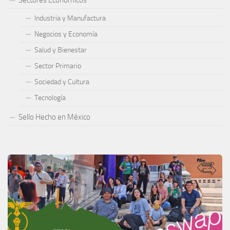
Sectores Económicos
Industria y Manufactura
Negocios y Economía
Salud y Bienestar
Sector Primario
Sociedad y Cultura
Tecnología
Sello Hecho en México