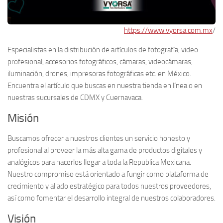
https://www.vyorsa.com.mx
/
Especialistas en la distribución de artículos de fotografía, video
profesional, accesorios fotográficos, cámaras, videocámaras,
iluminación, drones, impresoras fotográficas etc. en México.
Encuentra el artículo que buscas en nuestra tienda en línea o en
nuestras sucursales de CDMX y Cuernavaca.
Misión
Buscamos ofrecer a nuestros clientes un servicio honesto y
profesional al proveer la más alta gama de productos digitales y
analógicos para hacerlos llegar a toda la Republica Mexicana.
Nuestro compromiso está orientado a fungir como plataforma de
crecimiento y aliado estratégico para todos nuestros proveedores,
así como fomentar el desarrollo integral de nuestros colaboradores.
Visión