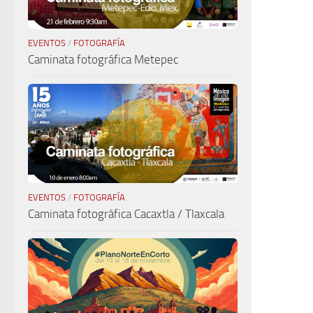
EVENTOS
/
FOTOGRAFÍA
Caminata fotográfica Metepec
EVENTOS
/
FOTOGRAFÍA
Caminata fotográfica Cacaxtla / Tlaxcala