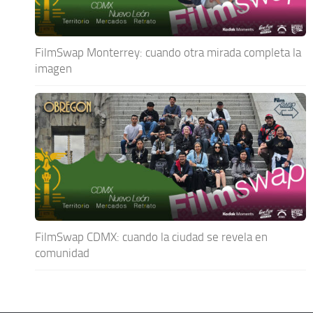
FilmSwap Monterrey: cuando otra mirada completa la
imagen
FilmSwap CDMX: cuando la ciudad se revela en
comunidad