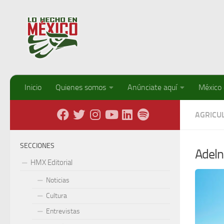
Debajo del contenido
Inicio
Quienes somos
Anúnciate aquí
México
AGRICU
SECCIONES
Adeln
HMX Editorial
Noticias
Cultura
Entrevistas