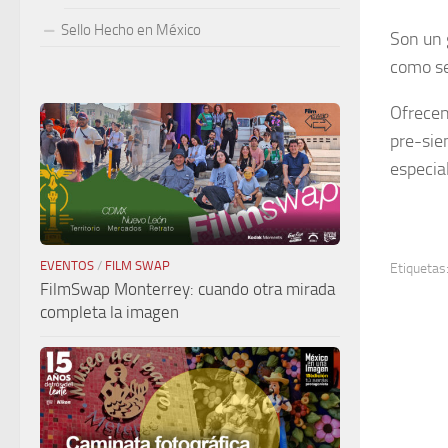
Sello Hecho en México
Son un 
como ser
Ofrecen
pre-sie
especial
EVENTOS
/
FILM SWAP
Etiquetas
FilmSwap Monterrey: cuando otra mirada
completa la imagen