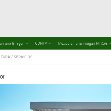
 en una Imagen
CONFA
México en una Imagen Niñ@s
LTURA
/
SERVICIOS
or