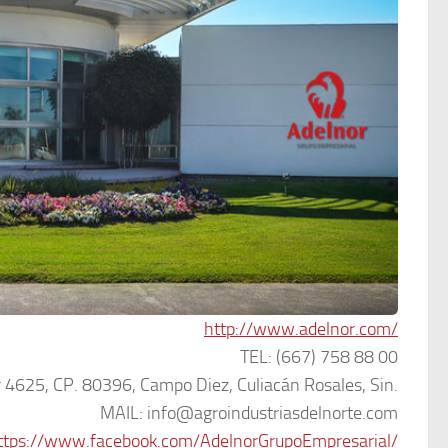
http://www.adelnor.com/
TEL: (667) 758 88 00
 4625, CP. 80396, Campo Diez, Culiacán Rosales, Sin.
MAIL: info@agroindustriasdelnorte.com
ttps://www.facebook.com/AdelnorGrupoEmpresarial/