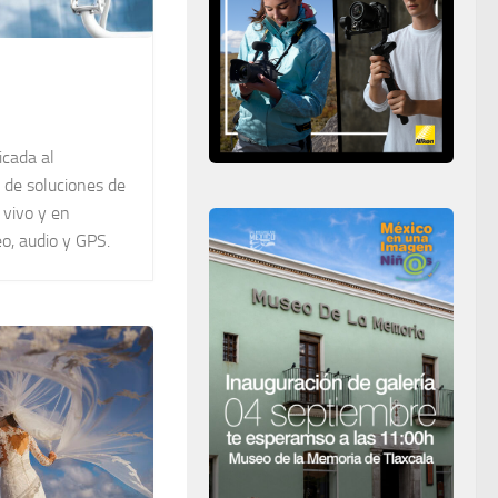
cada al
n de soluciones de
 vivo y en
eo, audio y GPS.