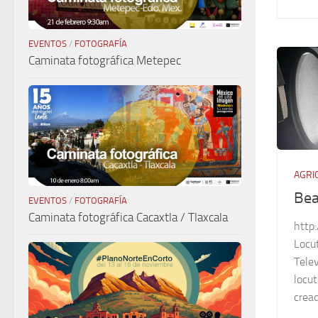
EVENTOS
/
FOTOGRAFÍA
Caminata fotográfica Metepec
AGRI
Bea
EVENTOS
/
FOTOGRAFÍA
Caminata fotográfica Cacaxtla / Tlaxcala
http
Locu
Telev
locut
cread