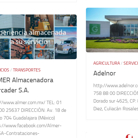
AGRICULTURA
/
SERVIC
ICIOS
/
TRANSPORTES
Adelnor
MER Almacenadora
http://www.adelnor.c
cader S.A.
758 88 00 DIRECCIÓN:
Dorado sur 4625, CP
://www.almer.com.mx/ TEL: 01
Diez, Culiacán Rosales, 
00 25637 DIRECCIÓN: Av. 18 de
o 704 Guadalajara (México)
s://www.facebook.com/Almer-
A-Contrataciones-