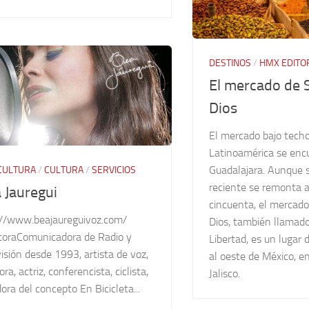
DESTINOS
/
HMX EDITO
El mercado de 
Dios
El mercado bajo tech
Latinoamérica se enc
Guadalajara. Aunque s
CULTURA
/
CULTURA
/
SERVICIOS
reciente se remonta a
 Jauregui
cincuenta, el mercad
://www.beajaureguivoz.com/
Dios, también llamad
toraComunicadora de Radio y
Libertad, es un lugar d
isión desde 1993, artista de voz,
al oeste de México, e
ora, actriz, conferencista, ciclista,
Jalisco.
ora del concepto En Bicicleta...