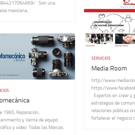
6844217064669/ Son una
esa mexicana...
SERVICIOS
Media Room
http://www.mediaro
https://www.facebo
ICIOS
Expertos en crear y 
omecánica
estrategias de comuni
relaciones públicas or
e 1965, Reparación,
fortalecer el negocio d
enimiento y Venta de equipo
ráfico y video. Todas las Marcas.