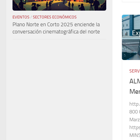
EVENTOS
/
SECTORES ECONÓMICOS
Plano Norte en Corto 2025 enciende la
conversación cinematográfica del norte
SERV
AL
Mer
http
800 
Marz
http
MINS