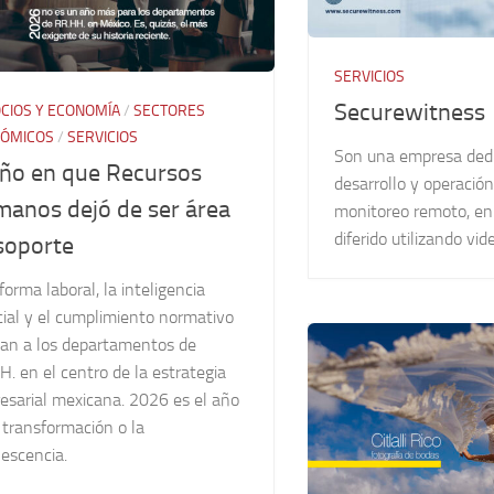
SERVICIOS
Securewitness
CIOS Y ECONOMÍA
/
SECTORES
ÓMICOS
/
SERVICIOS
Son una empresa dedi
año en que Recursos
desarrollo y operació
anos dejó de ser área
monitoreo remoto, en
diferido utilizando vid
soporte
forma laboral, la inteligencia
icial y el cumplimiento normativo
can a los departamentos de
. en el centro de la estrategia
esarial mexicana. 2026 es el año
 transformación o la
escencia.