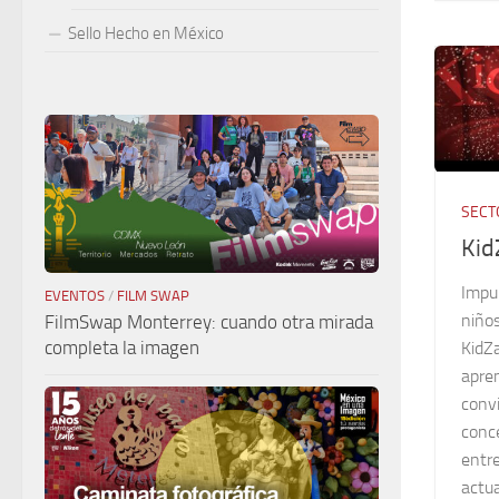
Sello Hecho en México
SECT
Kid
Impul
EVENTOS
/
FILM SWAP
niños
FilmSwap Monterrey: cuando otra mirada
completa la imagen
KidZ
apren
conv
conc
entre
actua