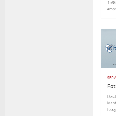
159
empr
SERV
Fot
Desd
Mant
fotog