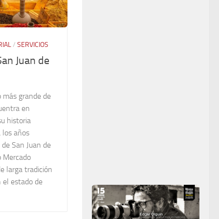
RIAL
/
SERVICIOS
San Juan de
o más grande de
uentra en
u historia
 los años
o de San Juan de
o Mercado
e larga tradición
n el estado de