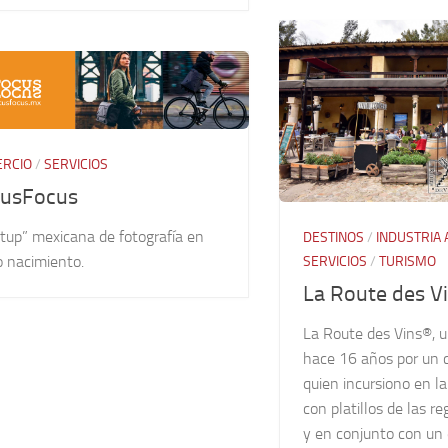
RCIO
/
SERVICIOS
usFocus
tup” mexicana de fotografía en
DESTINOS
/
INDUSTRIA 
o nacimiento.
SERVICIOS
/
TURISMO
La Route des V
La Route des Vins®, 
hace 16 años por un 
quien incursiono en l
con platillos de las r
y en conjunto con un 