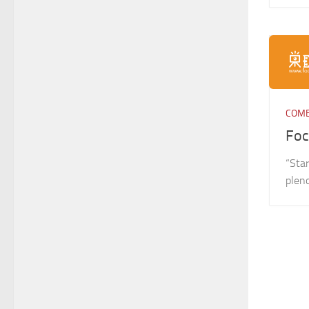
COME
Foc
“Star
plen