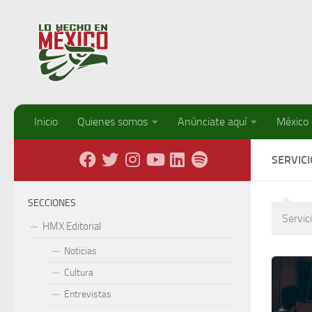
Debajo del contenido
Inicio
Quienes somos
Anúnciate aquí
México
SERVIC
SECCIONES
Servic
HMX Editorial
Noticias
Cultura
Entrevistas