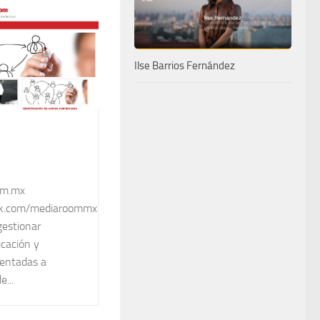
Ilse Barrios Fernández
om.mx
ok.com/mediaroommx
gestionar
cación y
ientadas a
e...