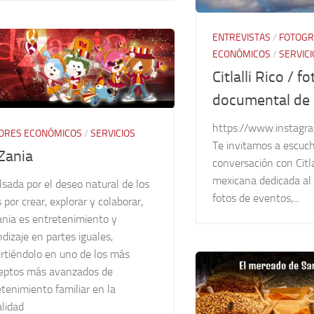
ENTREVISTAS
/
FOTOGR
ECONÓMICOS
/
SERVICI
Citlalli Rico / f
documental de 
https://www.instagra
ORES ECONÓMICOS
/
SERVICIOS
Te invitamos a escuch
Zania
conversación con Citla
mexicana dedicada al
sada por el deseo natural de los
fotos de eventos,...
 por crear, explorar y colaborar,
ania es entretenimiento y
dizaje en partes iguales,
irtiéndolo en uno de los más
eptos más avanzados de
tenimiento familiar en la
lidad