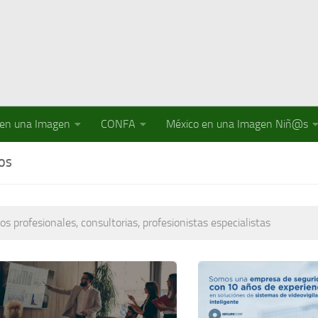
 en una Imagen
CONFA
México en una Imagen Niñ@s
IOS
ios profesionales, consultorias, profesionistas especialistas