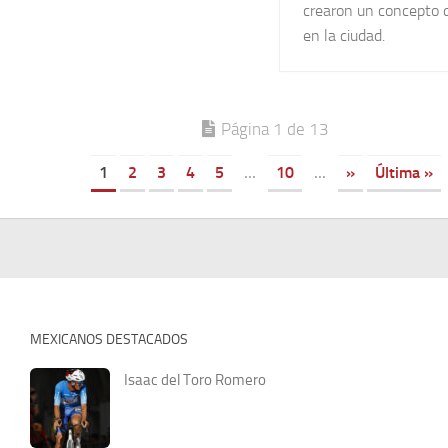
crearon un concepto d
en la ciudad.
Página 1 de 13
1
2
3
4
5
...
10
...
»
Última »
MEXICANOS DESTACADOS
Isaac del Toro Romero