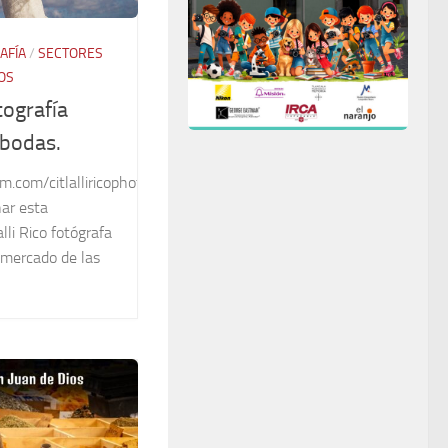
AFÍA
/
SECTORES
OS
otografía
bodas.
m.com/citlalliricophotography/
ar esta
lli Rico fotógrafa
 mercado de las