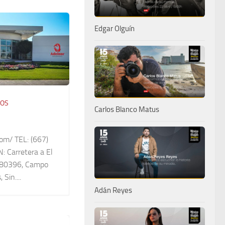
Edgar Olguín
IOS
Carlos Blanco Matus
om/ TEL: (667)
 Carretera a El
. 80396, Campo
Sin....
Adán Reyes