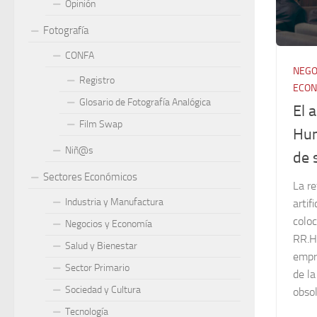
Opinión
Fotografía
CONFA
NEGO
Registro
ECON
Glosario de Fotografía Analógica
El 
Film Swap
Hum
Niñ@s
de 
Sectores Económicos
La re
Industria y Manufactura
artif
colo
Negocios y Economía
RR.HH
Salud y Bienestar
empr
Sector Primario
de la
Sociedad y Cultura
obsol
Tecnología