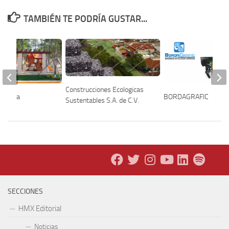
TAMBIÉN TE PODRÍA GUSTAR...
Construcciones Ecologicas
iliaria
BORDAGRAFIC
Sustentables S.A. de C.V.
SECCIONES
HMX Editorial
Noticias