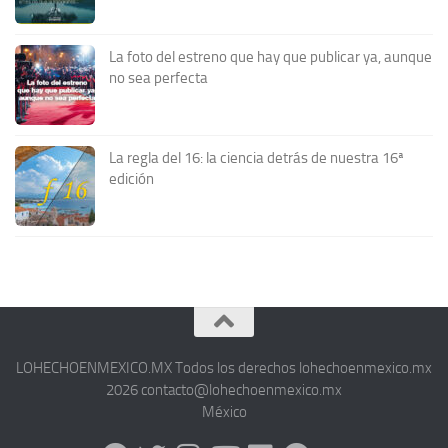
La foto del estreno que hay que publicar ya, aunque
no sea perfecta
La regla del 16: la ciencia detrás de nuestra 16ª
edición
LOHECHOENMEXICO.MX Todos los derechos lohechoenmexico.mx
2026 contacto@lohechoenmexico.mx
México