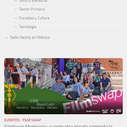
Salud y Bienestar
Sector Primario
Sociedad y Cultura
Tecnología
Sello Hecho en México
EVENTOS
/
FILM SWAP
FilmSwap Monterrey: cuando otra mirada completa la