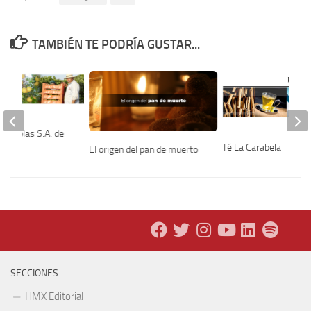
TAMBIÉN TE PODRÍA GUSTAR...
gricolas S.A. de
Té La Carabela
El origen del pan de muerto
SECCIONES
HMX Editorial