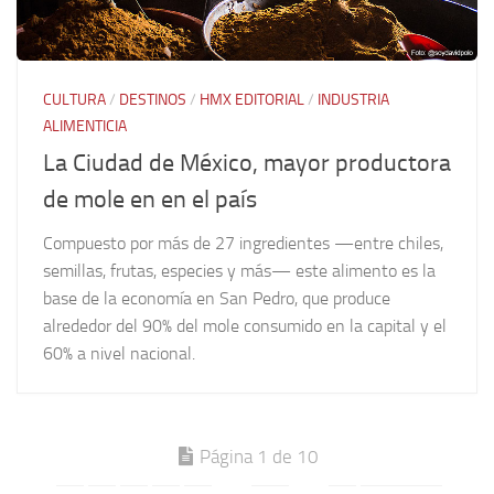
CULTURA
/
DESTINOS
/
HMX EDITORIAL
/
INDUSTRIA
ALIMENTICIA
La Ciudad de México, mayor productora
de mole en en el país
Compuesto por más de 27 ingredientes —entre chiles,
semillas, frutas, especies y más— este alimento es la
base de la economía en San Pedro, que produce
alrededor del 90% del mole consumido en la capital y el
60% a nivel nacional.
Página 1 de 10