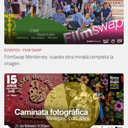
EVENTOS
/
FILM SWAP
FilmSwap Monterrey: cuando otra mirada completa la
imagen