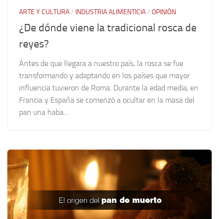
ARTE Y CULTURA
/
INDUSTRIA ALIMENTICIA
/
OPINIÓN
¿De dónde viene la tradicional rosca de
reyes?
Antes de que llegara a nuestro país, la rosca se fue
transformando y adaptando en los países que mayor
influencia tuvieron de Roma. Durante la edad media, en
Francia y España se comenzó a ocultar en la masa del
pan una haba…