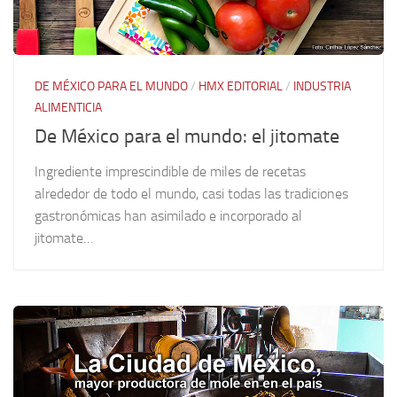
DE MÉXICO PARA EL MUNDO
/
HMX EDITORIAL
/
INDUSTRIA
ALIMENTICIA
De México para el mundo: el jitomate
Ingrediente imprescindible de miles de recetas
alrededor de todo el mundo, casi todas las tradiciones
gastronómicas han asimilado e incorporado al
jitomate…