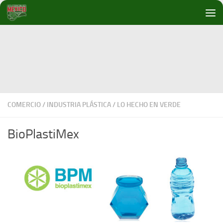
Debajo del contenido
COMERCIO
/
INDUSTRIA PLÁSTICA
/
LO HECHO EN VERDE
BioPlastiMex