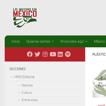
Debajo del contenido
Inicio
Quienes somos
Anúnciate aquí
México
PLÁSTI
SECCIONES
HMX Editorial
Noticias
Cultura
Entrevistas