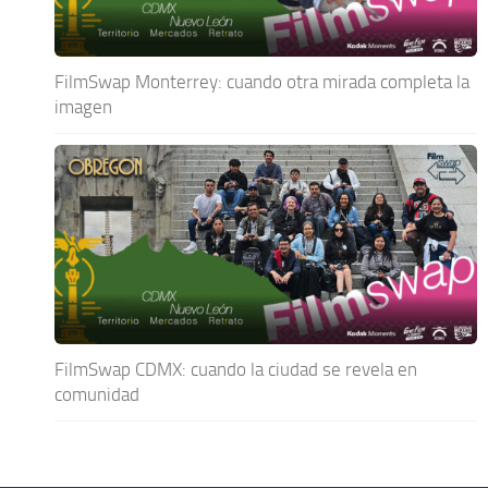
FilmSwap Monterrey: cuando otra mirada completa la
imagen
FilmSwap CDMX: cuando la ciudad se revela en
comunidad