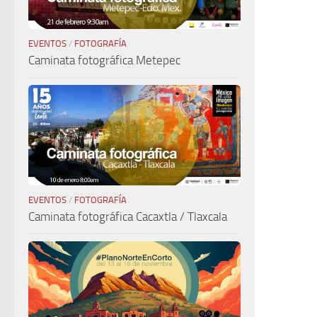
EVENTOS
/
FOTOGRAFÍA
Caminata fotográfica Metepec
EVENTOS
/
FOTOGRAFÍA
Caminata fotográfica Cacaxtla / Tlaxcala