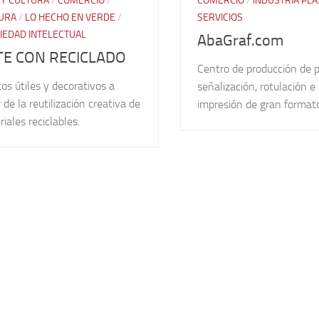
 Y CULTURA
/
COMERCIO
/
COMERCIO
/
INDUSTRIA PLÁ
URA
/
LO HECHO EN VERDE
/
SERVICIOS
IEDAD INTELECTUAL
AbaGraf.com
TE CON RECICLADO
Centro de producción de p
os útiles y decorativos a
señalización, rotulación e
r de la reutilización creativa de
impresión de gran format
iales reciclables.