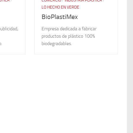
STICA
/
COMERCIO
/
INDUSTRIA PLÁSTICA
/
LO HECHO EN VERDE
BioPlastiMex
ublicidad,
Empresa dedicada a fabricar
productos de plástico 100%
o.
biodegradables.