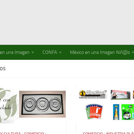
 en una Imagen
CONFA
México en una Imagen Niñ@s
COS