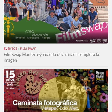
EVENTOS
/
FILM SWAP
FilmSwap Monterrey: cuando otra mirada completa la
imagen