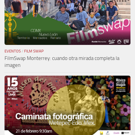
EVENTOS
/
FILM SWAP
FilmSwap Monterrey: cuando otra mirada completa la
imagen