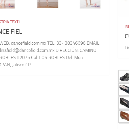
TRIA TEXTIL
IN
CE FIEL
C
WEB: dancefield.com.mx TEL: 33- 38346696 EMAIL:
Lí
dinafield@dancefield.com.mx DIRECCIÓN: CAMINO
ROBLES #2075 Col. LOS ROBLES Del. Mun.
AN, Jalisco CP...