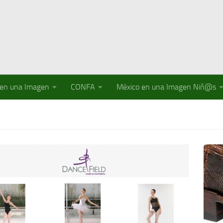
 en una Imagen
CONFA
México en una Imagen Niñ@s