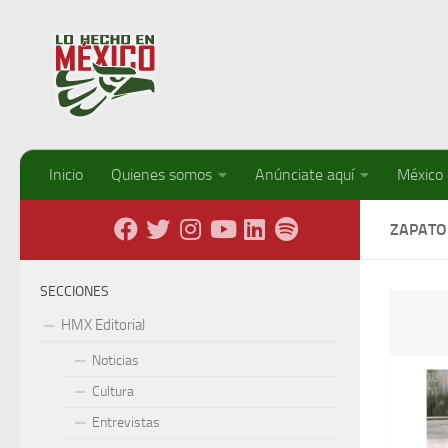
Debajo del contenido
Inicio
Quienes somos
Anúnciate aquí
México
ZAPATO
SECCIONES
HMX Editorial
Noticias
Cultura
Entrevistas