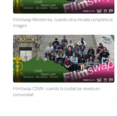
FilmSwap Monterrey: cuando otra mirada completa la
imagen
FilmSwap CDMX: cuando la ciudad se revela en
comunidad