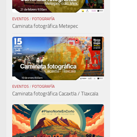
EVENTOS
/
FOTOGRAFÍA
Caminata fotográfica Metepec
EVENTOS
/
FOTOGRAFÍA
Caminata fotográfica Cacaxtla / Tlaxcala