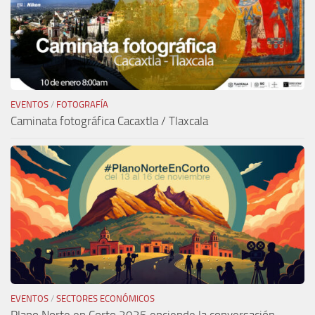
EVENTOS
/
FOTOGRAFÍA
Caminata fotográfica Cacaxtla / Tlaxcala
EVENTOS
/
SECTORES ECONÓMICOS