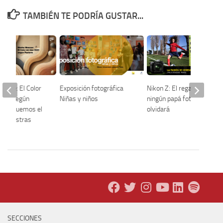
TAMBIÉN TE PODRÍA GUSTAR...
usse: El Color
Exposición fotográfica
Nikon Z: El regalo que
2025 según
Niñas y niños
ningún papá fotógrafo
/ busquemos el
olvidará
en nuestras
as
SECCIONES