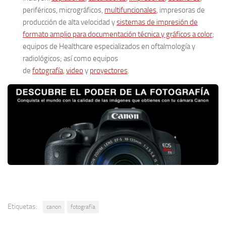
periféricos, micrográficos,
multifuncionales
, impresoras de
producción de alta velocidad y
sistemas de impresión de
formato amplio para documentación técnica y gráficos a color
;
equipos de Healthcare especializados en oftalmología y
radiológicos; así como equipos
de
fotografía
,
video
y
proyectores
.
Etiquetas:
canon
fotografía