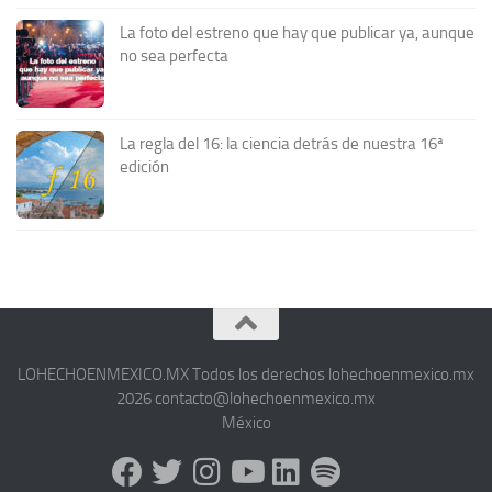
La foto del estreno que hay que publicar ya, aunque
no sea perfecta
La regla del 16: la ciencia detrás de nuestra 16ª
edición
LOHECHOENMEXICO.MX Todos los derechos lohechoenmexico.mx
2026 contacto@lohechoenmexico.mx
México