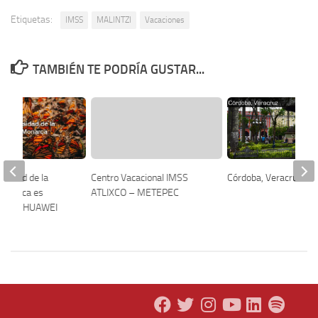
Etiquetas:
IMSS
MALINTZI
Vacaciones
TAMBIÉN TE PODRÍA GUSTAR...
osidad de la
Centro Vacacional IMSS
Córdoba, Veracruz
Monarca es
ATLIXCO – METEPEC
con el HUAWEI