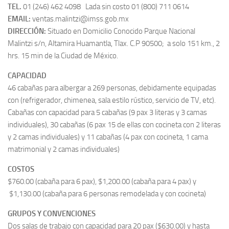
TEL.
01 (246) 462 4098 Lada sin costo 01 (800) 711 0614
EMAIL:
ventas.malintzi@imss.gob.mx
DIRECCIÓN:
Situado en Domicilio Conocido Parque Nacional
Malintzi s/n, Altamira Huamantla, Tlax. C.P 90500; a solo 151 km., 2
hrs. 15 min de la Ciudad de México.
CAPACIDAD
46 cabañas para albergar a 269 personas, debidamente equipadas
con (refrigerador, chimenea, sala estilo rústico, servicio de TV, etc).
Cabañas con capacidad para 5 cabañas (9 pax 3 literas y 3 camas
individuales), 30 cabañas (6 pax 15 de ellas con cocineta con 2 literas
y 2 camas individuales) y 11 cabañas (4 pax con cocineta, 1 cama
matrimonial y 2 camas individuales)
COSTOS
$760.00 (cabaña para 6 pax), $1,200.00 (cabaña para 4 pax) y
$1,130.00 (cabaña para 6 personas remodelada y con cocineta)
GRUPOS Y CONVENCIONES
Dos salas de trabajo con capacidad para 20 pax ($630.00) y hasta