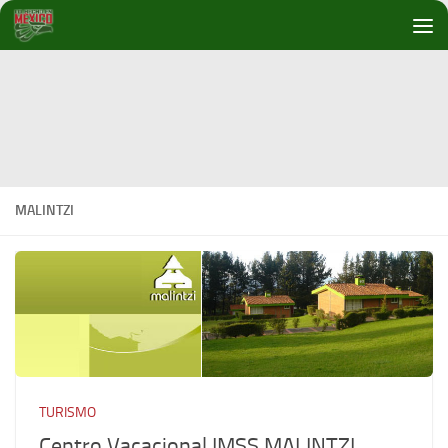
Debajo del contenido
MALINTZI
TURISMO
Centro Vacacional IMSS MALINTZI