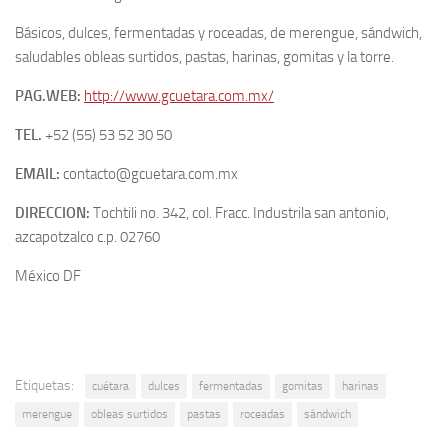
Básicos, dulces, fermentadas y roceadas, de merengue, sándwich,
saludables obleas surtidos, pastas, harinas, gomitas y la torre.
PAG.WEB:
http://www.gcuetara.com.mx/
TEL.
+52 (55) 53 52 30 50
EMAIL:
contacto@gcuetara.com.mx
DIRECCION:
Tochtili no. 342, col. Fracc. Industrila san antonio,
azcapotzalco c.p. 02760
México DF
Etiquetas:
cuétara
dulces
fermentadas
gomitas
harinas
merengue
obleas surtidos
pastas
roceadas
sándwich