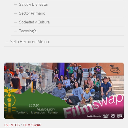
Salud y Bienestar
Sector Primario
Sociedad y Cultura
Tecnología
Sello Hecho en México
EVENTOS
/
FILM SWAP