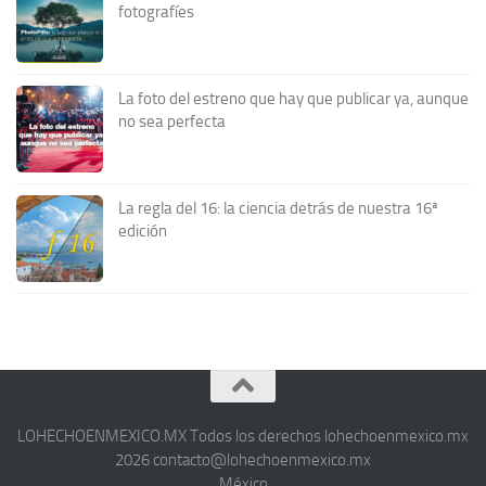
fotografíes
La foto del estreno que hay que publicar ya, aunque
no sea perfecta
La regla del 16: la ciencia detrás de nuestra 16ª
edición
LOHECHOENMEXICO.MX Todos los derechos lohechoenmexico.mx
2026 contacto@lohechoenmexico.mx
México