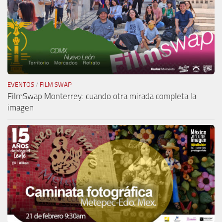
EVENTOS
/
FILM SWAP
FilmSwap Monterrey: cuando otra mirada completa la
imagen