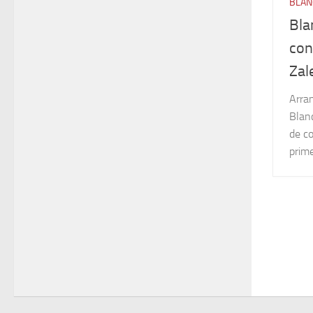
BLAN
Bla
con
Zal
Arra
Blan
de c
prime