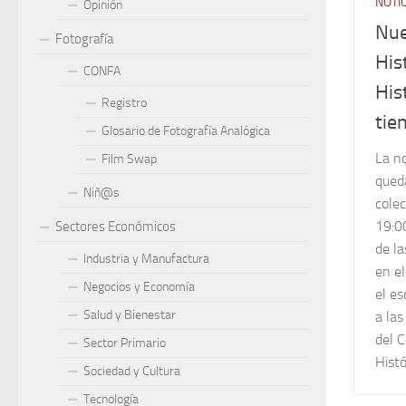
NOTI
Opinión
Nue
Fotografía
His
CONFA
His
Registro
tie
Glosario de Fotografía Analógica
La n
Film Swap
qued
Niñ@s
colec
19:0
Sectores Económicos
de l
Industria y Manufactura
en el
Negocios y Economía
el es
Salud y Bienestar
a las
del C
Sector Primario
Hist
Sociedad y Cultura
Tecnología