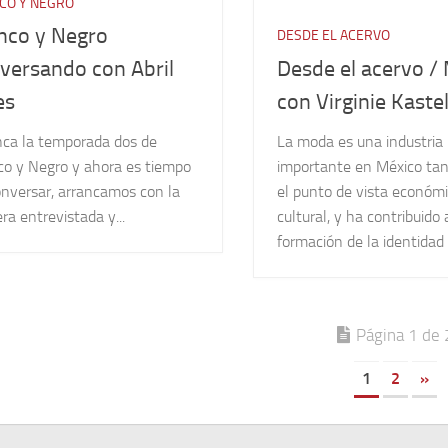
CO Y NEGRO
nco y Negro
DESDE EL ACERVO
Desde el acervo /
versando con Abril
con Virginie Kaste
es
La moda es una industria
nca la temporada dos de
importante en México ta
co y Negro y ahora es tiempo
el punto de vista económ
onversar, arrancamos con la
cultural, y ha contribuido 
ra entrevistada y...
formación de la identidad 
Página 1 de 
1
2
»