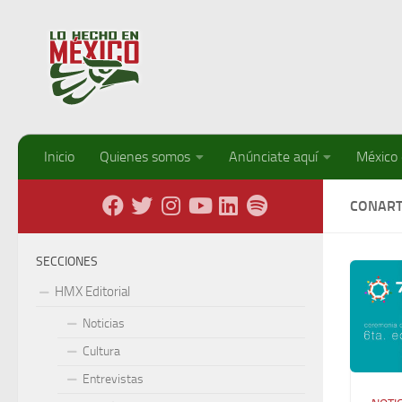
Debajo del contenido
Inicio
Quienes somos
Anúnciate aquí
México
CONAR
SECCIONES
HMX Editorial
Noticias
Cultura
Entrevistas