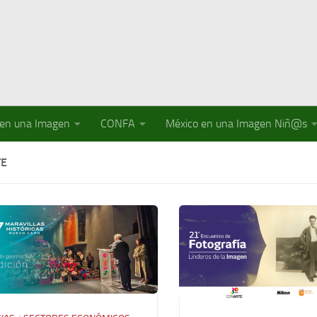
 en una Imagen
CONFA
México en una Imagen Niñ@s
TE