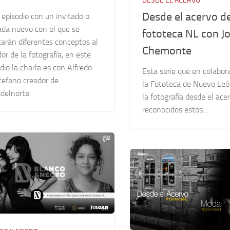
DESDE EL ACERVO
Desde el acervo de
episodio con un invitado o
ada nuevo con el que se
fototeca NL con J
carán diferentes conceptos al
Chemonte
or de la fotografía, en este
dio la charla es con Alfredo
Esta serie que en colabor
tefano creador de
la Fototeca de Nuevo Le
delnorte.
la fotografía desde el ace
reconocidos estos...