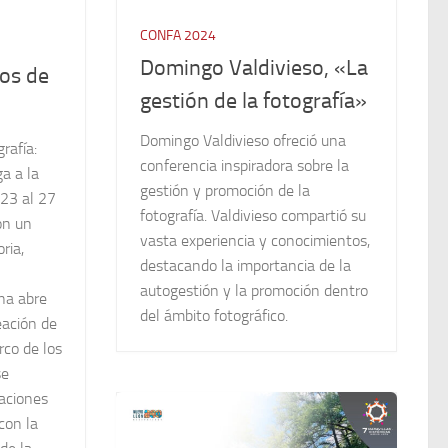
CONFA 2024
Domingo Valdivieso, «La
ros de
gestión de la fotografía»
Domingo Valdivieso ofreció una
rafía:
conferencia inspiradora sobre la
a a la
gestión y promoción de la
23 al 27
fotografía. Valdivieso compartió su
on un
vasta experiencia y conocimientos,
ria,
destacando la importancia de la
autogestión y la promoción dentro
na abre
del ámbito fotográfico.
eación de
rco de los
se
aciones
con la