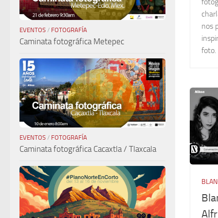
fotog
charl
nos p
EVENTOS
/
FOTOGRAFÍA
inspi
Caminata fotográfica Metepec
foto.
EVENTOS
/
FOTOGRAFÍA
Caminata fotográfica Cacaxtla / Tlaxcala
BLAN
Bla
Alf