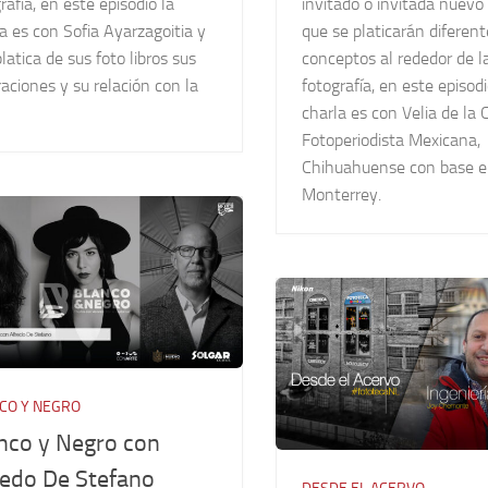
invitado o invitada nuevo
rafía, en este episodio la
que se platicarán diferent
a es con Sofia Ayarzagoitia y
conceptos al rededor de l
latica de sus foto libros sus
fotografía, en este episodi
raciones y su relación con la
charla es con Velia de la C
Fotoperiodista Mexicana,
Chihuahuense con base 
Monterrey.
CO Y NEGRO
nco y Negro con
redo De Stefano