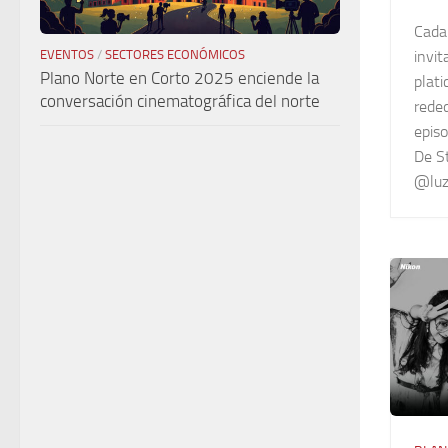
Cada 
invit
EVENTOS
/
SECTORES ECONÓMICOS
Plano Norte en Corto 2025 enciende la
plati
conversación cinematográfica del norte
reded
episo
De S
@luz