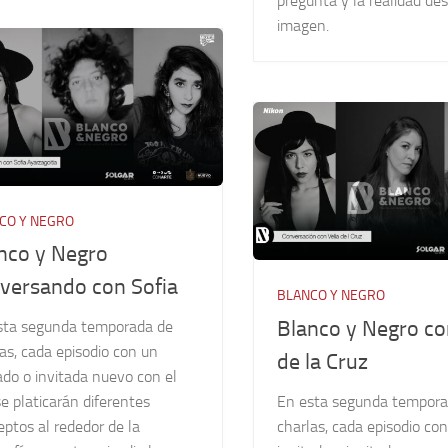
pregunta y la realidad des
imagen.
CO Y NEGRO
nco y Negro
versando con Sofia
BLANCO Y NEGRO
Blanco y Negro co
sta segunda temporada de
as, cada episodio con un
de la Cruz
ado o invitada nuevo con el
En esta segunda tempora
e platicarán diferentes
charlas, cada episodio co
ptos al rededor de la