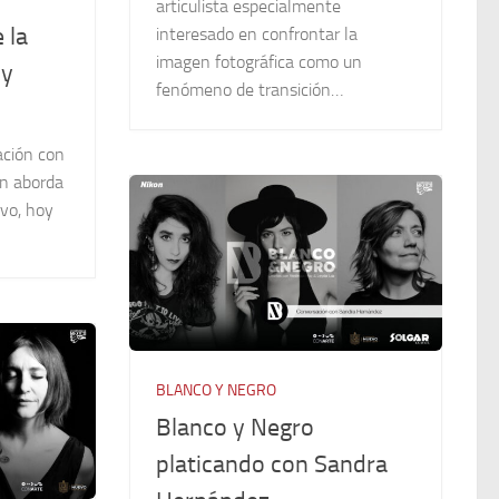
articulista especialmente
 la
interesado en confrontar la
imagen fotográfica como un
oy
fenómeno de transición…
ación con
ón aborda
rvo, hoy
BLANCO Y NEGRO
Blanco y Negro
platicando con Sandra