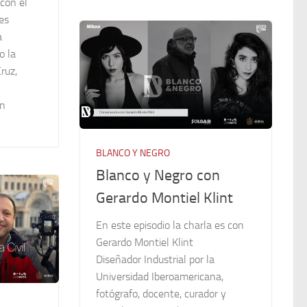
 con el
es
a
o la
ruz,
en
BLANCO Y NEGRO
Blanco y Negro con
Gerardo Montiel Klint
En este episodio la charla es con
Gerardo Montiel Klint
Diseñador Industrial por la
Universidad Iberoamericana,
fotógrafo, docente, curador y