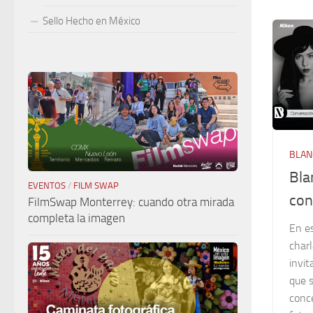
Sello Hecho en México
BLAN
Bla
EVENTOS
/
FILM SWAP
con
FilmSwap Monterrey: cuando otra mirada
completa la imagen
En e
charl
invit
que s
conce