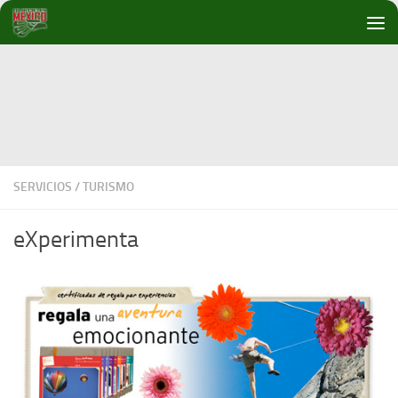
Debajo del contenido
SERVICIOS
/
TURISMO
eXperimenta