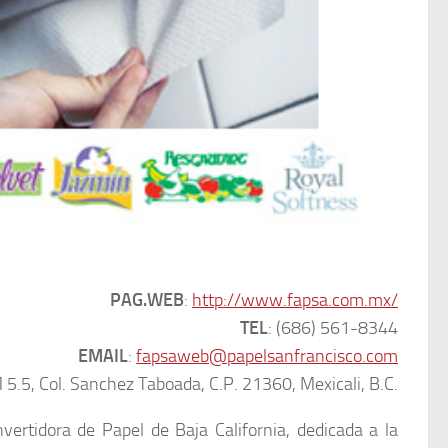
PAG.WEB
:
http://www.fapsa.com.mx/
TEL
: (686) 561-8344
EMAIL
:
fapsaweb@papelsanfrancisco.com
5.5, Col. Sanchez Taboada, C.P. 21360, Mexicali, B.C.
ertidora de Papel de Baja California, dedicada a la