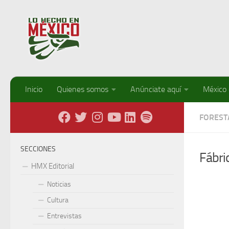
Debajo del contenido
Inicio
Quienes somos
Anúnciate aquí
México
FOREST
SECCIONES
Fábri
HMX Editorial
Noticias
Cultura
Entrevistas