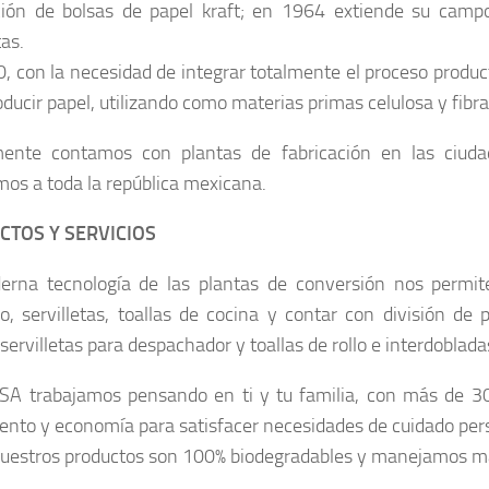
ción de bolsas de papel kraft; en 1964 extiende su campo
tas.
, con la necesidad de integrar totalmente el proceso producti
oducir papel, utilizando como materias primas celulosa y fibra
ente contamos con plantas de fabricación en las ciudade
os a toda la república mexicana.
TOS Y SERVICIOS
rna tecnología de las plantas de conversión nos permit
co, servilletas, toallas de cocina y contar con división de 
servilletas para despachador y toallas de rollo e interdoblada
A trabajamos pensando en ti y tu familia, con más de 30 
ento y economía para satisfacer necesidades de cuidado per
uestros productos son 100% biodegradables y manejamos m