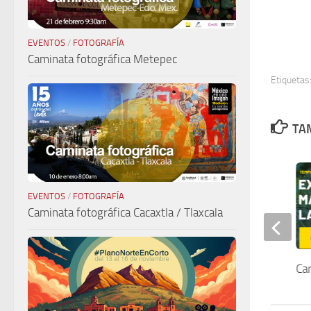
EVENTOS
/
FOTOGRAFÍA
Caminata fotográfica Metepec
Etiquetas
TAM
EVENTOS
/
FOTOGRAFÍA
Caminata fotográfica Cacaxtla / Tlaxcala
Viveros Montebelo
Ca