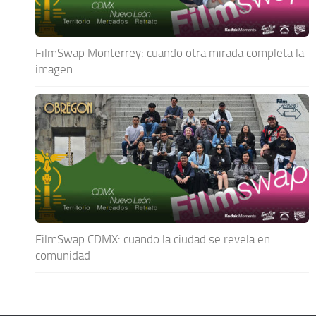
FilmSwap Monterrey: cuando otra mirada completa la
imagen
FilmSwap CDMX: cuando la ciudad se revela en
comunidad