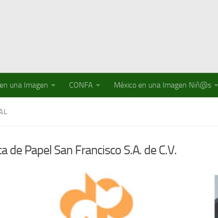
 en una Imagen
CONFA
México en una Imagen Niñ@s
AL
ca de Papel San Francisco S.A. de C.V.