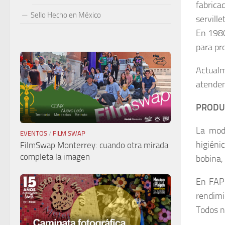
fabrica
Sello Hecho en México
serville
En 1980
para pr
Actualm
atendem
PRODUC
La mode
EVENTOS
/
FILM SWAP
higiéni
FilmSwap Monterrey: cuando otra mirada
completa la imagen
bobina, 
En FAPS
rendimi
Todos n