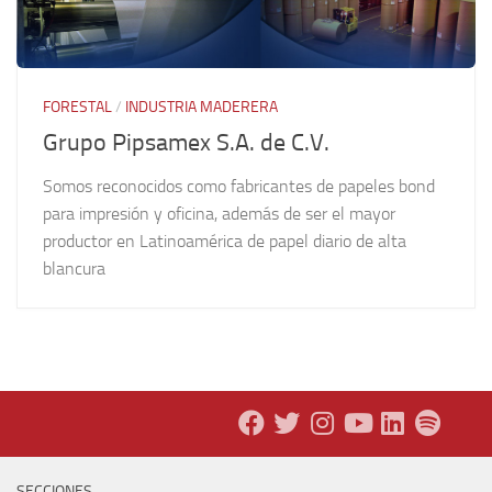
FORESTAL
/
INDUSTRIA MADERERA
Grupo Pipsamex S.A. de C.V.
Somos reconocidos como fabricantes de papeles bond
para impresión y oficina, además de ser el mayor
productor en Latinoamérica de papel diario de alta
blancura
SECCIONES