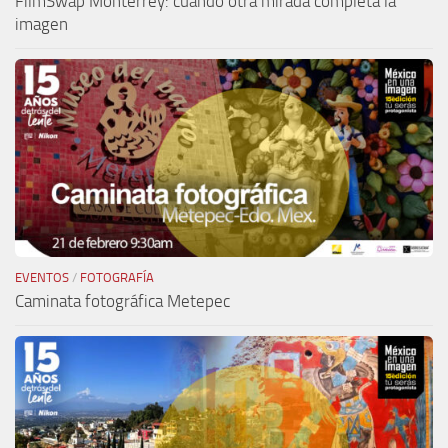
FilmSwap Monterrey: cuando otra mirada completa la
imagen
EVENTOS
/
FOTOGRAFÍA
Caminata fotográfica Metepec