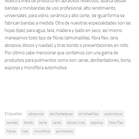
Nuestra línea de producto en abrasivos revestido, abarca desde
bandas y minibandas de uso profesional, alto rendimiento,
universales, para vidrio, cerámica y alto corte; de igual forma se
fabrican bandas a medida. Otra de nuestras especialidades son las
hojas (lijas) para agua, tela, madera y lijado en seco, así mismo
manejamos todo tipo de fibras (almohadillas, fibra flex, lana
abrasiva, discos y ruedas) y tiras bondo o presentaciones en rollo.
Por último cabe mencionar que contamos con una gama de
productos para pulimentos como son: ceras, abrillantadores, borla,
esponja y microfibra automotiva.
Etiquetas:
abrasivos
abrillantadores
almohadillas
automotiva
bandas
bondo
borla
ceras
discos tiras
esponja
fibra Flex
fibras
lijas
microfibra
pulimentos