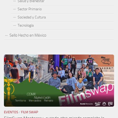
Salud y Bienestar
Sector Primario
Sociedad y Cultura
Tecnología
Sello Hecho en México
EVENTOS
/
FILM SWAP