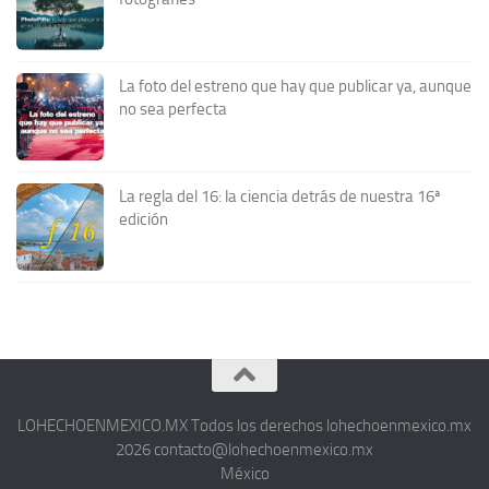
La foto del estreno que hay que publicar ya, aunque
no sea perfecta
La regla del 16: la ciencia detrás de nuestra 16ª
edición
LOHECHOENMEXICO.MX Todos los derechos lohechoenmexico.mx
2026 contacto@lohechoenmexico.mx
México