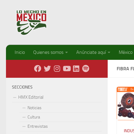
Debajo del contenido
Inicio
Quienes somos
Anúnciate aquí
México
FIBRA F
SECCIONES
HMX Editorial
Noticias
Cultura
Entrevistas
INDU