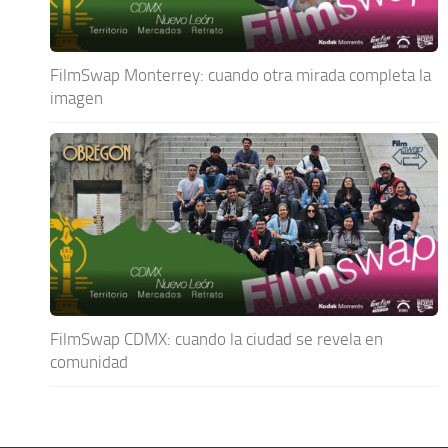
FilmSwap Monterrey: cuando otra mirada completa la
imagen
FilmSwap CDMX: cuando la ciudad se revela en
comunidad