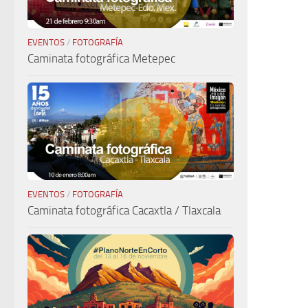
EVENTOS
/
FOTOGRAFÍA
Caminata fotográfica Metepec
EVENTOS
/
FOTOGRAFÍA
Caminata fotográfica Cacaxtla / Tlaxcala