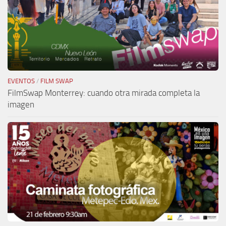
EVENTOS
/
FILM SWAP
FilmSwap Monterrey: cuando otra mirada completa la
imagen