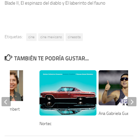
Blade II, El espinazo del diablo y El laberinto del fauno
Etiquetas:
cine
cine mexicano
cineasta
TAMBIÉN TE PODRÍA GUSTAR...
res Peimbert
Ana Gabriela Guevara
Nortec