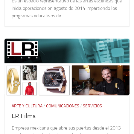
Es un espacio representativo de las artes escénicas que
inicia operaciones en agosto de 2014 impartiendo los
programas educativos de...
ARTE Y CULTURA
/
COMUNICACIONES
/
SERVICIOS
LR Films
Empresa mexicana que abre sus puertas desde el 2013