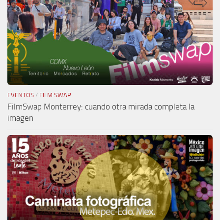
EVENTOS
/
FILM SWAP
FilmSwap Monterrey: cuando otra mirada completa la
imagen