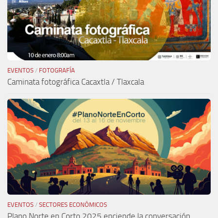
EVENTOS
/
FOTOGRAFÍA
Caminata fotográfica Cacaxtla / Tlaxcala
EVENTOS
/
SECTORES ECONÓMICOS
Plano Norte en Corto 2025 enciende la conversación