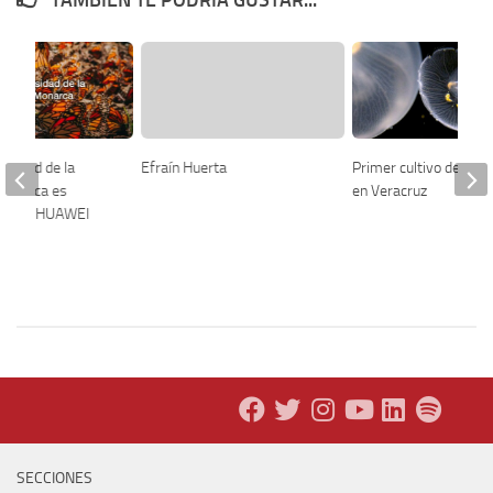
osidad de la
Efraín Huerta
Primer cultivo de me
Monarca es
en Veracruz
con el HUAWEI
SECCIONES