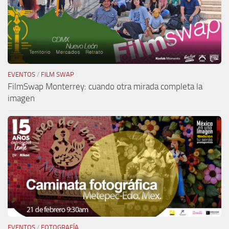
EVENTOS
/
FILM SWAP
FilmSwap Monterrey: cuando otra mirada completa la
imagen
EVENTOS
/
FOTOGRAFÍA