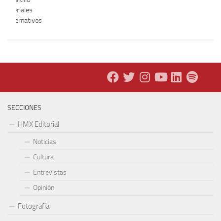
n materiales
s alternativos
SECCIONES
HMX Editorial
Noticias
Cultura
Entrevistas
Opinión
Fotografía