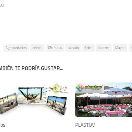
pa
:
Agroproductos
animal
Champus
cuidado
Geles
Jabones
Mayan
BIÉN TE PODRÍA GUSTAR...
los
PLASTUV