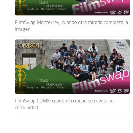
FilmSwap Monterrey: cuando otra mirada completa la
imagen
FilmSwap CDMX: cuando la ciudad se revela en
comunidad