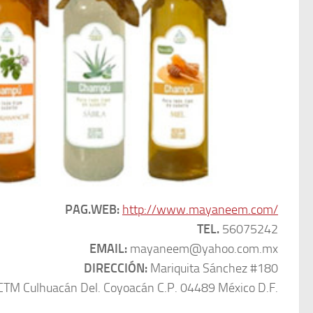
PAG.WEB:
http://www.mayaneem.com/
TEL.
56075242
EMAIL:
mayaneem@yahoo.com.mx
DIRECCIÓN:
Mariquita Sánchez #180
CTM Culhuacán Del. Coyoacán C.P. 04489 México D.F.