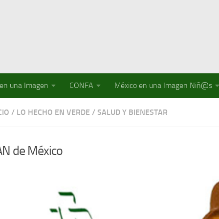
 en una Imagen
CONFA
México en una Imagen Niñ@s
IO
/
LO HECHO EN VERDE
/
SALUD Y BIENESTAR
N de México