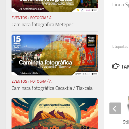
Línea S
EVENTOS
/
FOTOGRAFÍA
Caminata fotográfica Metepec
Etiquetas
TAM
EVENTOS
/
FOTOGRAFÍA
Caminata fotográfica Cacaxtla / Tlaxcala
AliBio
Sti