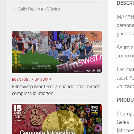
DESCR
Sello Hecho en México
MAYAN d
persona
garanti
Asumien
como una
Las mate
Juss
). 
EVENTOS
/
FILM SWAP
utiliza
FilmSwap Monterrey: cuando otra mirada
completa la imagen
PRODUC
Champ
Geles
Jabone