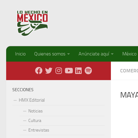
Debajo del contenido
Inicio
Quienes somos
Anúnciate aquí
México
COMERC
SECCIONES
MAYA
HMX Editorial
Noticias
Cultura
Entrevistas