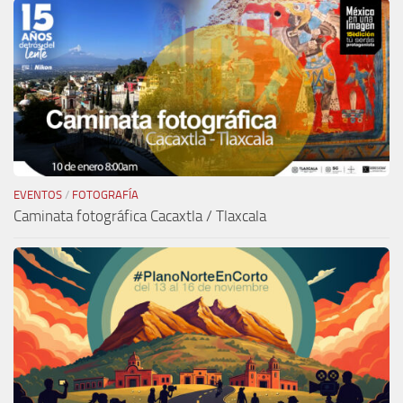
EVENTOS
/
FOTOGRAFÍA
Caminata fotográfica Cacaxtla / Tlaxcala