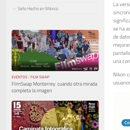
La vers
Sello Hecho en México
sincron
signifi
se ha a
de dato
mejoran
pantall
una conf
Nikon c
EVENTOS
/
FILM SWAP
usuario
FilmSwap Monterrey: cuando otra mirada
completa la imagen