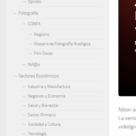
Opinión
Fotografía
CONFA
Registro
Glosario de Fotografía Analógica
Film Swap
Niñ@s
Sectores Económicos
Industria y Manufactura
Negocios y Economía
Salud y Bienestar
Nikon a
Sector Primario
La vers
Sociedad y Cultura
videógr
Tecnología