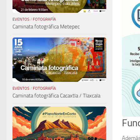
EVENTOS
/
FOTOGRAFÍA
Caminata fotográfica Metepec
EVENTOS
/
FOTOGRAFÍA
Caminata fotográfica Cacaxtla / Tlaxcala
Func
Además 