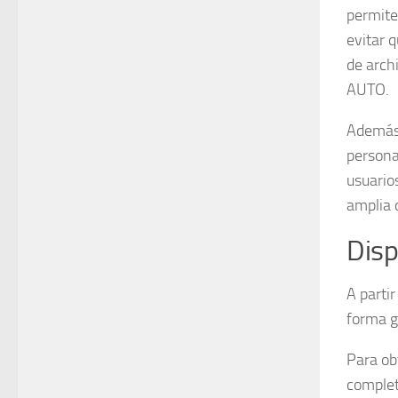
permite
evitar 
de arch
AUTO.
Además,
persona
usuario
amplia 
Disp
A partir
forma g
Para ob
complet