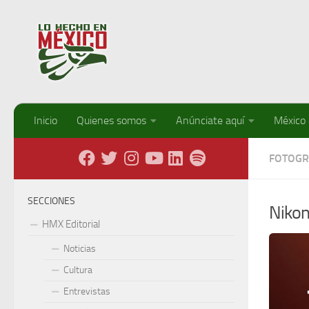
Debajo del contenido
Inicio
Quienes somos
Anúnciate aquí
México
FOTOGR
SECCIONES
Nikon
HMX Editorial
Noticias
Cultura
Entrevistas