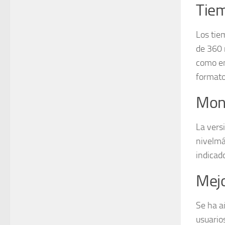
Tiem
Los tie
de 360 
como en
formato
Moni
La vers
nivelmá
indicad
Mejo
Se ha a
usuario