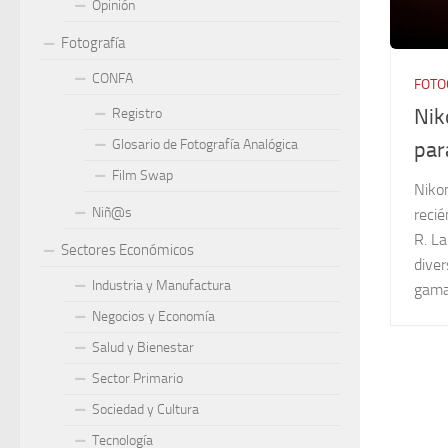
Opinión
Fotografía
CONFA
FOTO
Nik
Registro
Glosario de Fotografía Analógica
par
Film Swap
Nikon
Niñ@s
reci
R. La
Sectores Económicos
diver
Industria y Manufactura
gama
Negocios y Economía
Salud y Bienestar
Sector Primario
Sociedad y Cultura
Tecnología