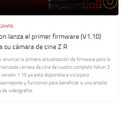
GRAFÍA
on lanza el primer firmware (V1.10)
a su cámara de cine Z R
 anuncia la primera actualización de firmware para la
énlanzada cámara de cine de cuadro completo Nikon Z
 versión 1.10 ya está disponible e incorpora
sasmejoras y funciones para beneficiar a una amplia
 de videógrafos.