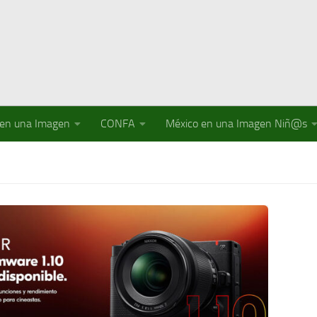
 en una Imagen
CONFA
México en una Imagen Niñ@s