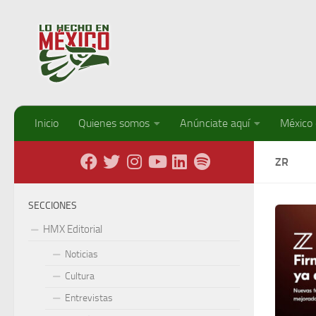
Debajo del contenido
Inicio
Quienes somos
Anúnciate aquí
México
ZR
SECCIONES
HMX Editorial
Noticias
Cultura
Entrevistas