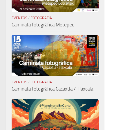
EVENTOS
/
FOTOGRAFÍA
Caminata fotográfica Metepec
EVENTOS
/
FOTOGRAFÍA
Caminata fotográfica Cacaxtla / Tlaxcala