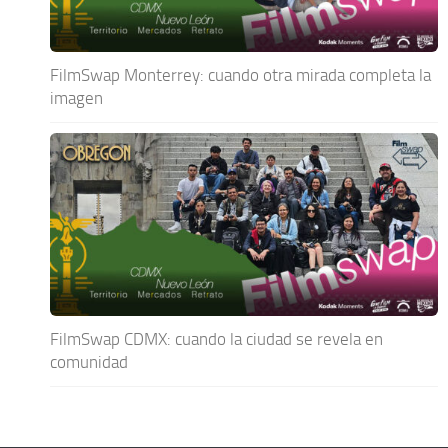
FilmSwap Monterrey: cuando otra mirada completa la
imagen
FilmSwap CDMX: cuando la ciudad se revela en
comunidad