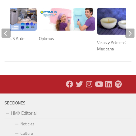
rco Iris S.A. de
Optimus
Velas y Arte en Cera
Mexicana
SECCIONES
HMX Editorial
Noticias
Cultura