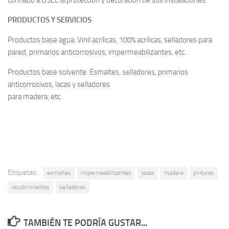
confiado a OSEL la protección y decoración de sus instalaciones.
PRODUCTOS Y SERVICIOS
Productos base agua: Vinil acrílicas, 100% acrílicas, selladores para
pared, primarios anticorrosivos, impermeabilizantes, etc.
Productos base solvente: Esmaltes, selladores, primarios
anticorrosivos, lacas y selladores
para madera, etc.
Etiquetas:
esmaltes
impermeabilizantes
lacas
madera
pinturas
recubrimientos
selladores
TAMBIÉN TE PODRÍA GUSTAR...