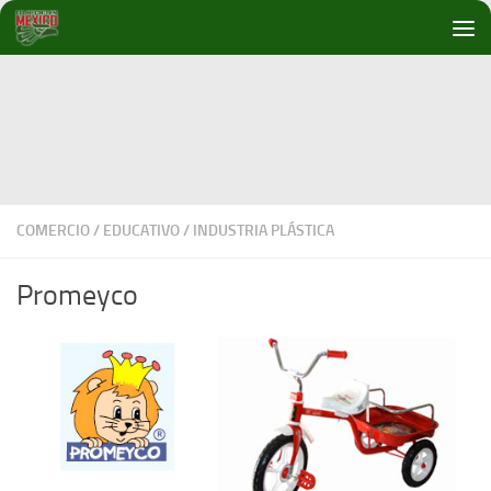
Debajo del contenido
COMERCIO
/
EDUCATIVO
/
INDUSTRIA PLÁSTICA
Promeyco