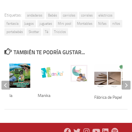
Etiquetas:
andaderas
Bebés
carriolas
corrales
eléctricos
fantasía
Juegos
juguetes
Mini pool
Montables
Niñas
niños
portabebés
Skotter
Té
Triciclos
TAMBIÉN TE PODRÍA GUSTAR...
Estrella
Manika
Fábrica de Papel Cellu