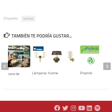
Etiquetas:
residuos
TAMBIÉN TE PODRÍA GUSTAR...
Lámparas Yvonne
Proambi
o Mexicano de
 LMI