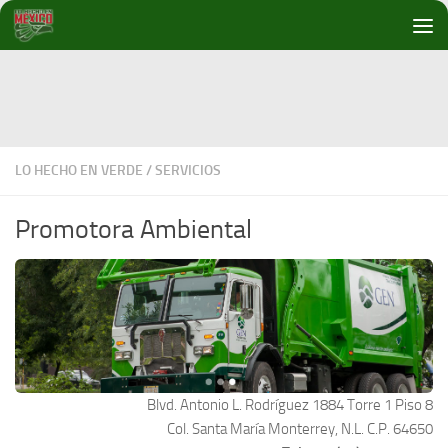
Debajo del contenido
LO HECHO EN VERDE
/
SERVICIOS
Promotora Ambiental
Blvd. Antonio L. Rodríguez 1884 Torre 1 Piso 8
Col. Santa María Monterrey, N.L. C.P. 64650