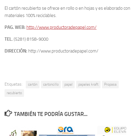
El cartón recubierto se ofrece en rollo o en hojas y es elaborado con
materiales 100% reciclables.
PAG. WEB:
http://www.productoradepapel.com/
TEL.
(5281) 8158-9000
DIRECCIÓN:
http://www.productoradepapel.com/
Etiquetas:
cartón
cartoncillo
papel
papeles kraft
Propasa
recubierto
TAMBIÉN TE PODRÍA GUSTAR...