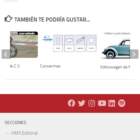
TAMBIÉN TE PODRÍA GUSTAR...
S.A. de C.V.
Convermex
Volkswagen de Méxic
SECCIONES
HMX Editorial