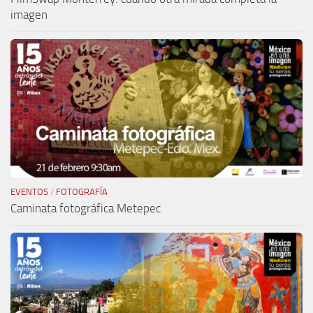
imagen
EVENTOS
/
FOTOGRAFÍA
Caminata fotográfica Metepec