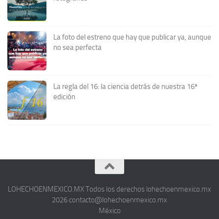
La foto del estreno que hay que publicar ya, aunque
no sea perfecta
La regla del 16: la ciencia detrás de nuestra 16ª
edición
LOHECHOENMEXICO.MX Todos los derechos lohechoenmexico.mx
2026 contacto@lohechoenmexico.mx
México