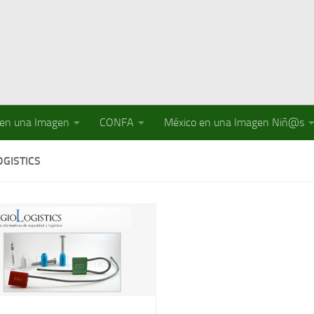
 en una Imagen
CONFA
México en una Imagen Niñ@s
GISTICS