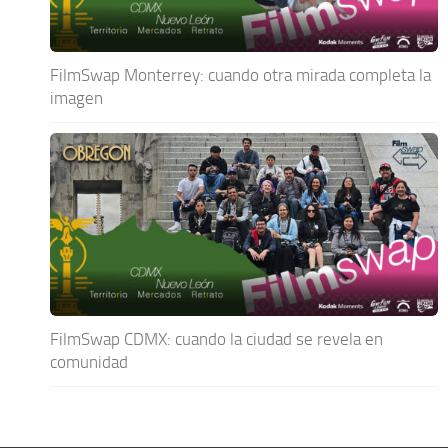
FilmSwap Monterrey: cuando otra mirada completa la
imagen
FilmSwap CDMX: cuando la ciudad se revela en
comunidad