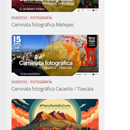
EVENTOS
/
FOTOGRAFÍA
Caminata fotográfica Metepec
EVENTOS
/
FOTOGRAFÍA
Caminata fotográfica Cacaxtla / Tlaxcala