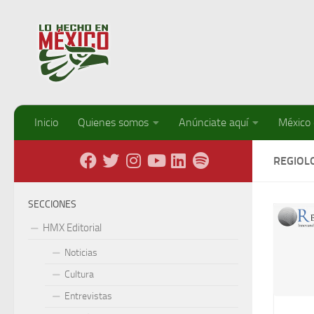
Debajo del contenido
Inicio
Quienes somos
Anúnciate aquí
México
REGIOLO
SECCIONES
HMX Editorial
Noticias
Cultura
Entrevistas