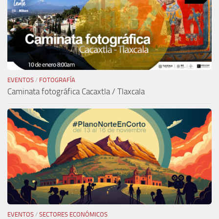
EVENTOS
/
FOTOGRAFÍA
Caminata fotográfica Cacaxtla / Tlaxcala
EVENTOS
/
SECTORES ECONÓMICOS