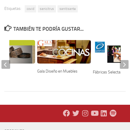
Etiquetas:
covid
sanicitrus
sanitisante
TAMBIÉN TE PODRÍA GUSTAR...
x
Gala Diseño en Muebles
Fábricas Selectas