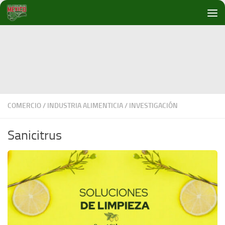
Debajo del contenido
COMERCIO
/
INDUSTRIA ALIMENTICIA
/
INVESTIGACIÓN
Sanicitrus