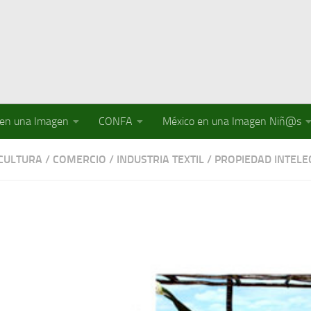
 en una Imagen
CONFA
México en una Imagen Niñ@s
 CULTURA
/
COMERCIO
/
INDUSTRIA TEXTIL
/
PROPIEDAD INTELE