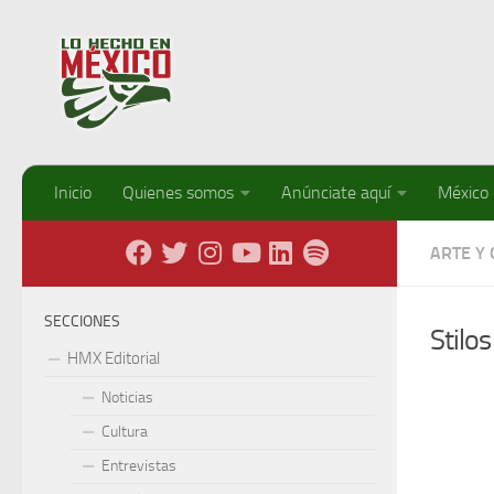
Debajo del contenido
Inicio
Quienes somos
Anúnciate aquí
México
ARTE Y
SECCIONES
Stilos
HMX Editorial
Noticias
Cultura
Entrevistas