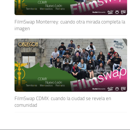
FilmSwap Monterrey: cuando otra mirada completa la
imagen
FilmSwap CDMX: cuando la ciudad se revela en
comunidad