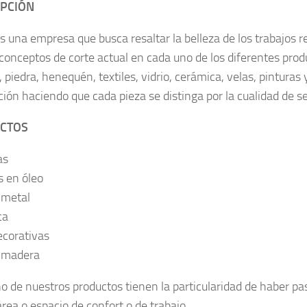
IPCIÓN
es una empresa que busca resaltar la belleza de los trabajos 
 conceptos de corte actual en cada uno de los diferentes pro
 piedra, henequén, textiles, vidrio, cerámica, velas, pinturas
ción haciendo que cada pieza se distinga por la cualidad de se
CTOS
as
s en óleo
 metal
ca
ecorativas
 madera
o de nuestros productos tienen la particularidad de haber pa
rea o espacio de confort o de trabajo.