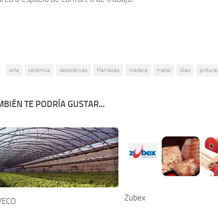
:
arte
cerámica
decorativas
Hamacas
madera
metal
óleo
pintura
BIÉN TE PODRÍA GUSTAR...
Zubex
VECO