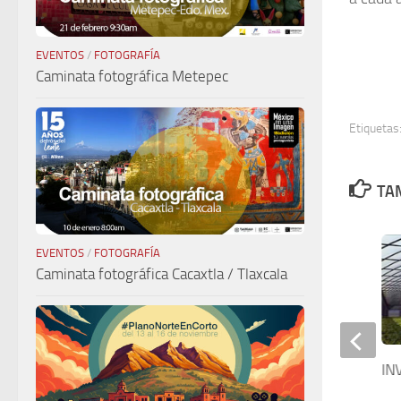
EVENTOS
/
FOTOGRAFÍA
Caminata fotográfica Metepec
Etiquetas
TAM
EVENTOS
/
FOTOGRAFÍA
Caminata fotográfica Cacaxtla / Tlaxcala
Club Casablanca
IN