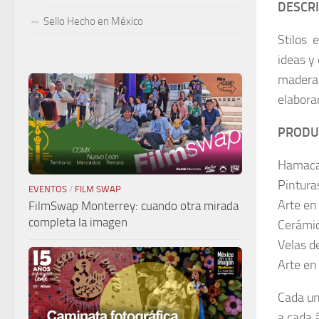
DESCR
Sello Hecho en México
Stilos 
ideas y
madera,
elabora
PRODU
Hamac
Pintura
EVENTOS
/
FILM SWAP
Arte en
FilmSwap Monterrey: cuando otra mirada
completa la imagen
Cerámi
Velas d
Arte en
Cada un
a cada á