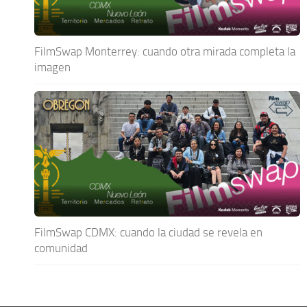
FilmSwap Monterrey: cuando otra mirada completa la
imagen
FilmSwap CDMX: cuando la ciudad se revela en
comunidad