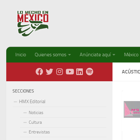
Debajo del contenido
Inicio
Quienes somos
Anúnciate aquí
México
ACÚSTI
SECCIONES
HMX Editorial
Noticias
Cultura
Entrevistas