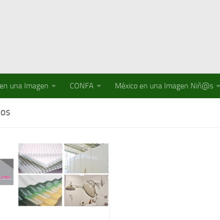
 en una Imagen
CONFA
México en una Imagen Niñ@s
COS