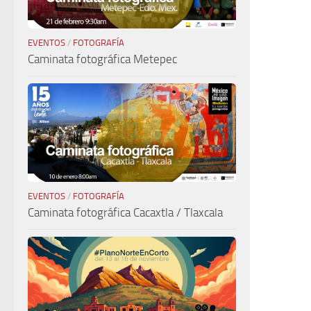
EVENTOS
/
FOTOGRAFÍA
Caminata fotográfica Metepec
EVENTOS
/
FOTOGRAFÍA
Caminata fotográfica Cacaxtla / Tlaxcala