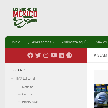
Debajo del contenido
Inicio
Quienes somos
Anúnciate aquí
México
AISLAM
SECCIONES
HMX Editorial
Noticias
Cultura
Entrevistas