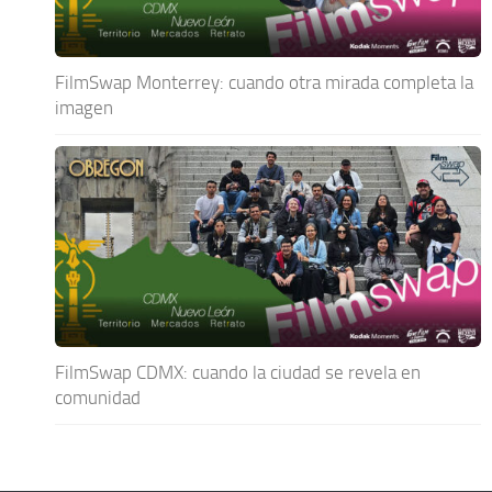
FilmSwap Monterrey: cuando otra mirada completa la
imagen
FilmSwap CDMX: cuando la ciudad se revela en
comunidad