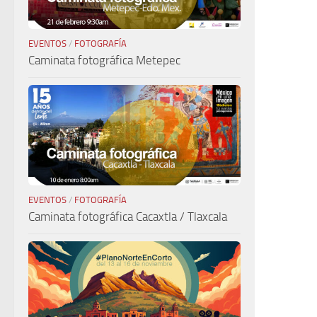
EVENTOS
/
FOTOGRAFÍA
Caminata fotográfica Metepec
EVENTOS
/
FOTOGRAFÍA
Caminata fotográfica Cacaxtla / Tlaxcala