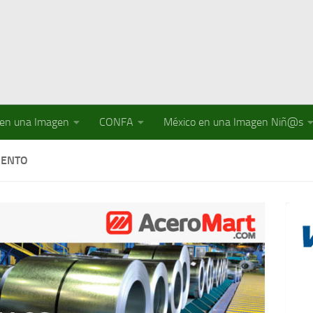
 en una Imagen
CONFA
México en una Imagen Niñ@s
IENTO