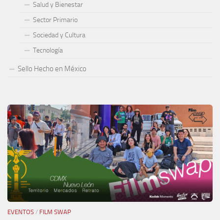
Salud y Bienestar
Sector Primario
Sociedad y Cultura
Tecnología
Sello Hecho en México
EVENTOS
/
FILM SWAP