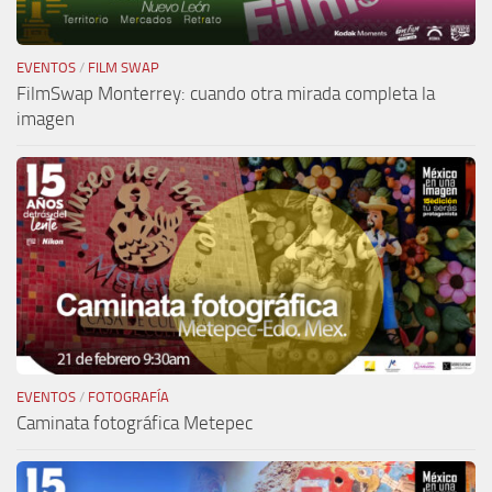
EVENTOS
/
FILM SWAP
FilmSwap Monterrey: cuando otra mirada completa la
imagen
EVENTOS
/
FOTOGRAFÍA
Caminata fotográfica Metepec