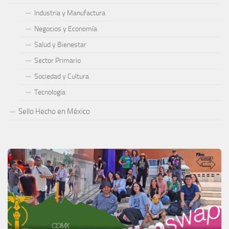
Industria y Manufactura
Negocios y Economía
Salud y Bienestar
Sector Primario
Sociedad y Cultura
Tecnología
Sello Hecho en México