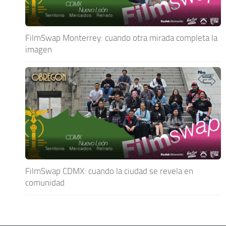
FilmSwap Monterrey: cuando otra mirada completa la
imagen
FilmSwap CDMX: cuando la ciudad se revela en
comunidad