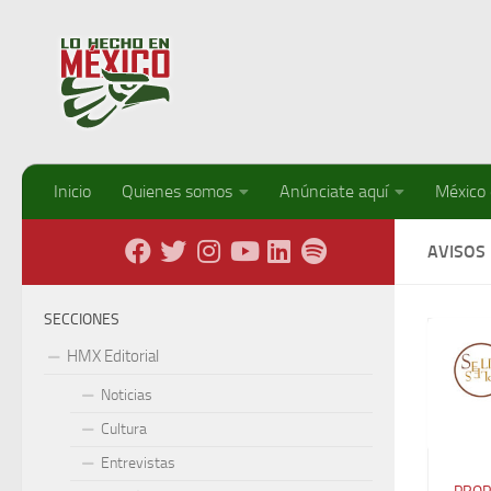
Debajo del contenido
Inicio
Quienes somos
Anúnciate aquí
México
AVISOS
SECCIONES
HMX Editorial
Noticias
Cultura
Entrevistas