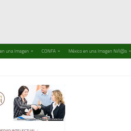
 en una Imagen
CONFA
México en una Imagen Niñ@s