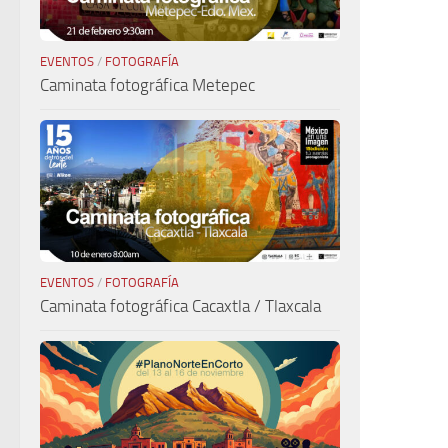
EVENTOS
/
FOTOGRAFÍA
Caminata fotográfica Metepec
EVENTOS
/
FOTOGRAFÍA
Caminata fotográfica Cacaxtla / Tlaxcala